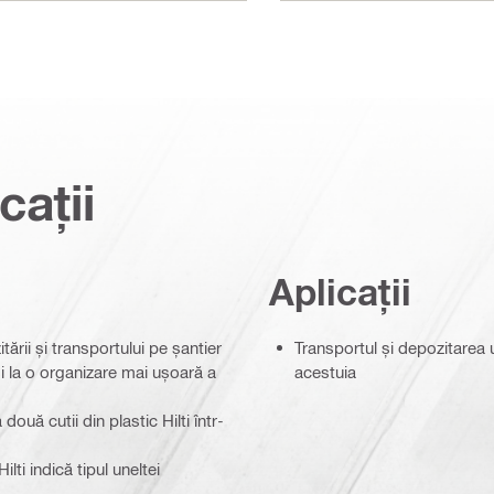
cații
Aplicații
tării și transportului pe șantier
Transportul și depozitarea u
 și la o organizare mai ușoară a
acestuia
ouă cutii din plastic Hilti într-
ilti indică tipul uneltei