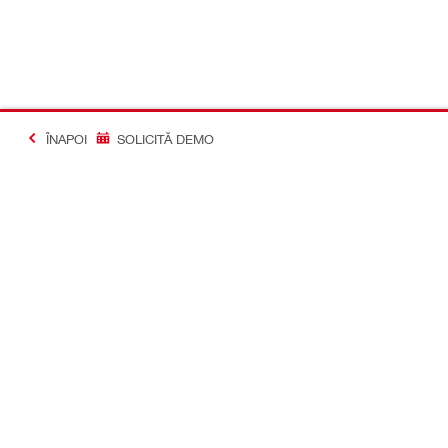
ÎNAPOI
SOLICITĂ DEMO
#Making Constructi
Contact
Profil