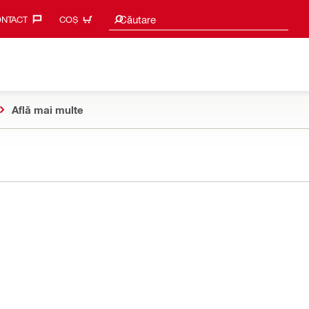
Caută sugestii
Căutare
NTACT‎
COȘ
Află mai multe