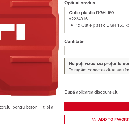
Opțiuni produs
Cutie plastic DGH 150
#2234316
1x Cutie plastic DGH 150 k
Cantitate
Nu poți vizualiza prețurile c
Te rugăm conectează-te sau înr
După aplicarea discount-ului
orului pentru beton Hilti și a
ADD TO FAVORI