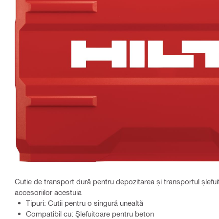
Cutie de transport dură pentru depozitarea și transportul șlefuit
accesoriilor acestuia
Tipuri: Cutii pentru o singură unealtă
Compatibil cu: Şlefuitoare pentru beton