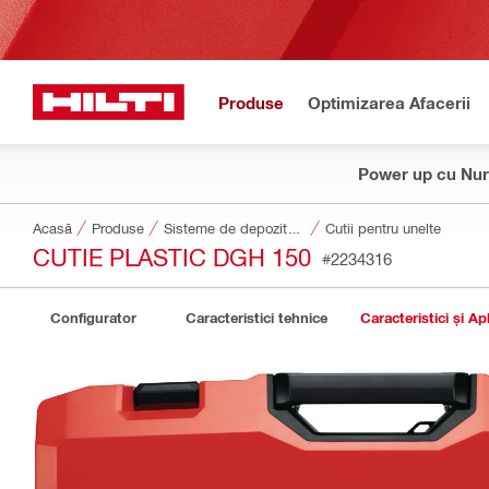
Produse
Optimizarea Afacerii
Power up cu Nur
Acasă
Produse
Sisteme de depozitare și transport scule
Cutii pentru unelte
CUTIE PLASTIC DGH 150
#2234316
Configurator
Caracteristici tehnice
Caracteristici și Apl