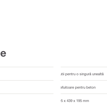
ce
Cutii pentru o singură unealtă
Şlefuitoare pentru beton
795 x 439 x 195 mm