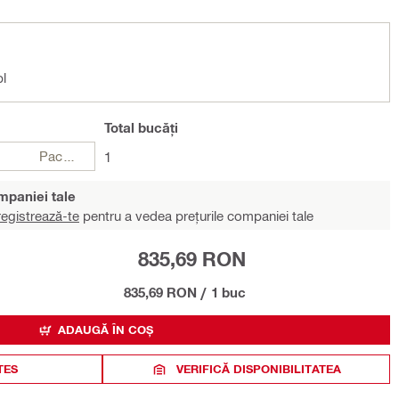
pl
Total
bucăți
Pachete
1
ompaniei tale
egistrează-te
pentru a vedea prețurile companiei tale
835,69 RON
835,69 RON
/
1 buc
ADAUGĂ ÎN COȘ
TES
VERIFICĂ DISPONIBILITATEA