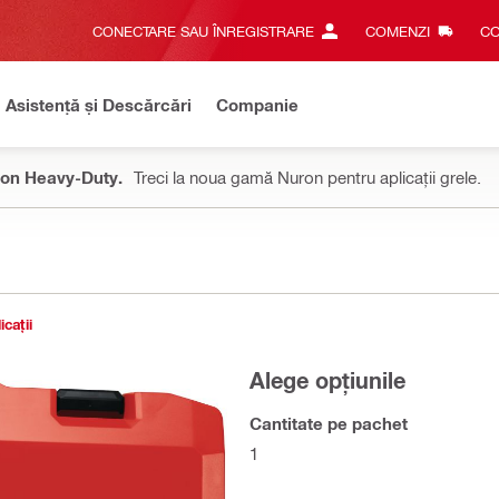
CONECTARE SAU ÎNREGISTRARE
COMENZI
CO
Asistență și Descărcări
Companie
on Heavy-Duty.
Treci la noua gamă Nuron pentru aplicații grele.
icații
Alege opțiunile
Cantitate pe pachet
1