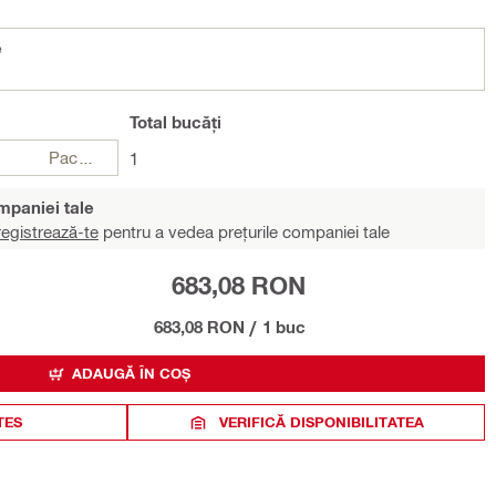
e
Total
bucăți
Pachete
1
ompaniei tale
egistrează-te
pentru a vedea prețurile companiei tale
683,08 RON
683,08 RON
/
1 buc
ADAUGĂ ÎN COȘ
TES
VERIFICĂ DISPONIBILITATEA