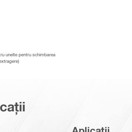
tru unelte pentru schimbarea
extragere)
cații
Aplicații