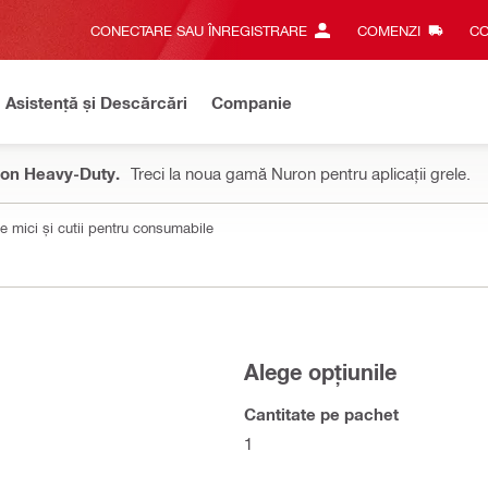
CONECTARE SAU ÎNREGISTRARE
COMENZI
CO
Asistență și Descărcări
Companie
on Heavy-Duty.
Treci la noua gamă Nuron pentru aplicații grele.
e mici și cutii pentru consumabile
Alege opțiunile
Cantitate pe pachet
1