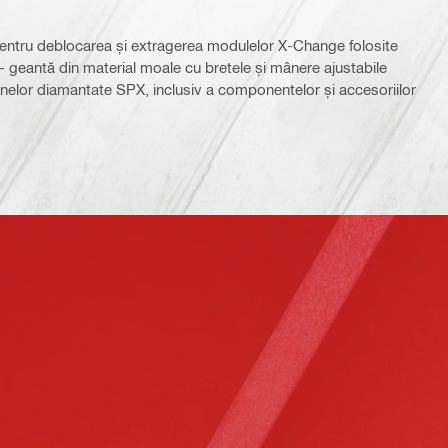
pentru deblocarea și extragerea modulelor X-Change folosite
 geantă din material moale cu bretele și mânere ajustabile
nelor diamantate SPX, inclusiv a componentelor și accesoriilor