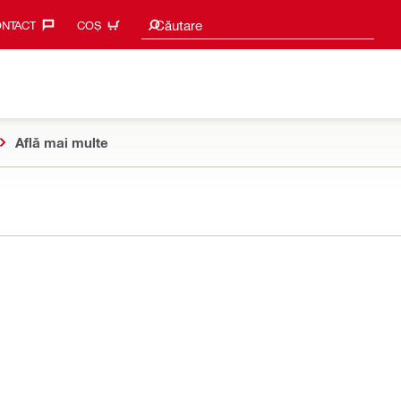
Caută sugestii
Căutare
NTACT‎
COȘ
Află mai multe