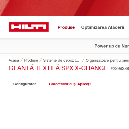
Produse
Optimizarea Afacerii
Power up cu Nur
Acasă
Produse
Sisteme de depozitare și transport scule
Organizatoare pentru pies
GEANTĂ TEXTILĂ SPX X-CHANGE
#2399388
Configurator
Caracteristici și Aplicații