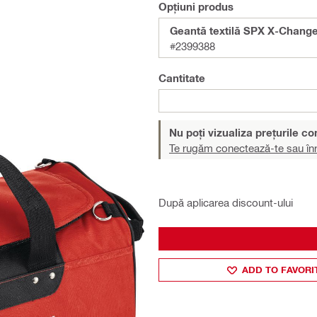
Opțiuni produs
Geantă textilă SPX X-Chang
#2399388
Cantitate
Nu poți vizualiza prețurile c
Te rugăm conectează-te sau înr
După aplicarea discount-ului
ADD TO FAVORI