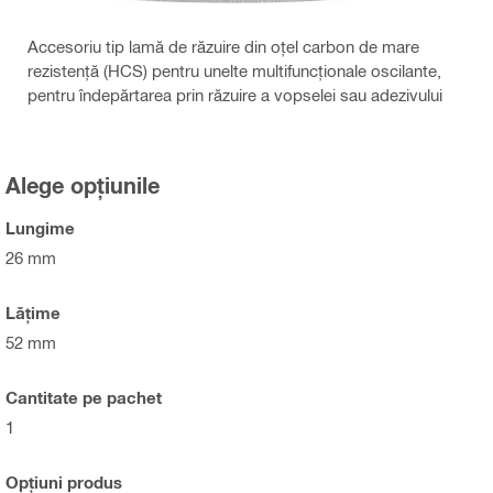
Accesoriu tip lamă de răzuire din oțel carbon de mare
rezistență (HCS) pentru unelte multifuncționale oscilante,
pentru îndepărtarea prin răzuire a vopselei sau adezivului
Alege opțiunile
Lungime
26 mm
Lăţime
52 mm
Cantitate pe pachet
1
Opțiuni produs