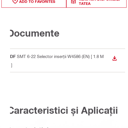
ADD TO FAVORITES
TATEA
Documente
PDF
SMT 6-22 Selector inserții W4586 (EN)
[ 1.8 M
DOWN
B ]
Caracteristici și Aplicații