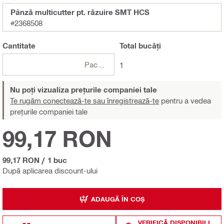
Pânză multicutter pt. răzuire SMT HCS
#2368508
Cantitate
Total
bucăți
Pachete
1
Nu poți vizualiza prețurile companiei tale
Te rugăm conectează-te sau înregistrează-te
pentru a vedea
prețurile companiei tale
99,17 RON
99,17 RON
/
1 buc
După aplicarea discount-ului
ADAUGĂ ÎN COȘ
VERIFICĂ DISPONIBILI