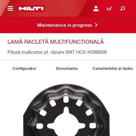
 MAIN CONTENT
CONECTARE SAU ÎNREGI
COȘ
Maintenance in progress
LAMĂ RACLETĂ MULTIFUNCȚIONALĂ
Pânză multicutter pt. răzuire SMT HCS
#2368508
Configurator
Documente
Caracteristici și Aplicați