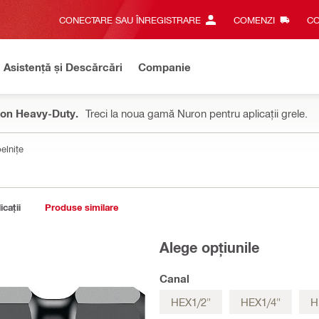
CONECTARE SAU ÎNREGISTRARE
COMENZI
CO
Asistență și Descărcări
Companie
on Heavy-Duty.
Treci la noua gamă Nuron pentru aplicații grele.
elnițe
icații
Produse similare
Alege opțiunile
Canal
HEX1/2"
HEX1/4"
H