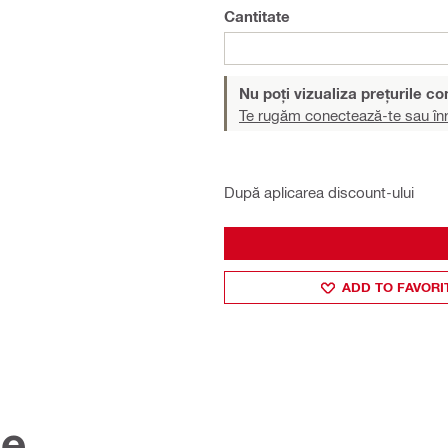
Cantitate
Nu poți vizualiza prețurile c
Te rugăm conectează-te sau înr
După aplicarea discount-ului
ADD TO FAVORI
ce