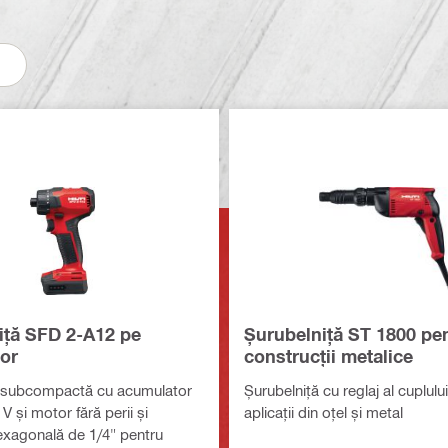
iță SFD 2-A12 pe
Șurubelniță ST 1800 pe
or
construcții metalice
ă subcompactă cu acumulator
Șurubelniță cu reglaj al cuplulu
 V și motor fără perii și
aplicații din oțel și metal
xagonală de 1/4" pentru