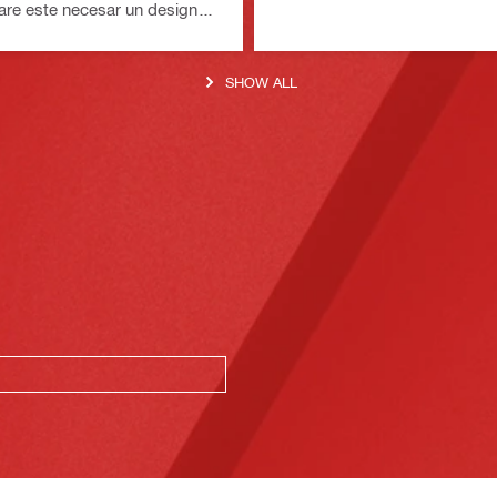
 care este necesar un design
ontrol fin al cuplului
SHOW ALL