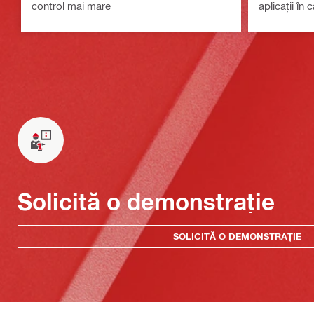
control mai mare
aplicații în
compact și c
Solicită o demonstrație
SOLICITĂ O DEMONSTRAȚIE