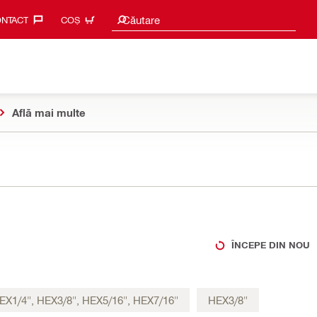
Caută sugestii
Căutare
NTACT‎
COȘ
Află mai multe
ÎNCEPE DIN NOU
EX1/4", HEX3/8", HEX5/16", HEX7/16"
HEX3/8"