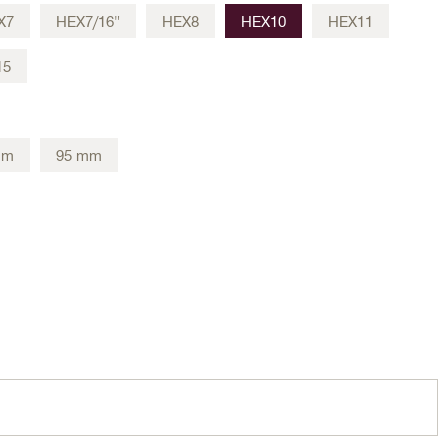
X7
HEX7/16"
HEX8
HEX10
HEX11
15
mm
95 mm