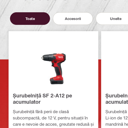
Toate
Accesorii
Unelte
Șurubelniță SF 2-A12 pe
Șurubeln
acumulator
acumulat
Șurubelniță fără perii de clasă
Șurubelniț
subcompactă, de 12 V, pentru situații în
Li-ion de 12
care e nevoie de acces, greutate redusă și
mandrină he