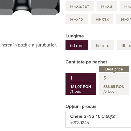
HEX5/16"
HEX6
HE
HEX12
HEX13
HEX
Lungime
erea în poziție a șuruburilor,
50 mm
65 mm
90 
Cantitate pe pachet
Best price
1
5
121,97 RON
586,85 RON
/
1 buc
/
5 buc
Opțiuni produs
Cheie S-NS 10 C 50/2"
#2039245