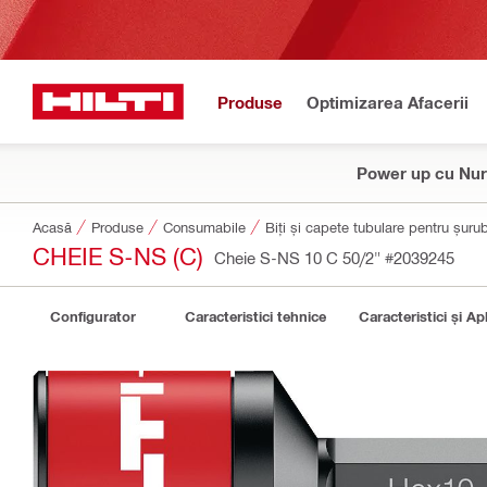
Produse
Optimizarea Afacerii
Power up cu Nur
Acasă
Produse
Consumabile
Biți și capete tubulare pentru șurub
CHEIE S-NS (C)
Cheie S-NS 10 C 50/2"
#2039245
Configurator
Caracteristici tehnice
Caracteristici și Apl