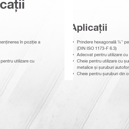
cații
Aplicații
nținerea în poziție a
Prindere hexagonală ¼" pent
(DIN ISO 1173-F 6.3)
Adecvat pentru utilizare cu
pentru utilizare cu
Cheie pentru utilizare cu ș
metalice și șuruburi autofo
Cheie pentru șuruburi din oț