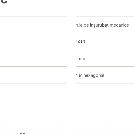
Scule de înşurubat mecanice
HEX10
50 mm
1/4 in hexagonal