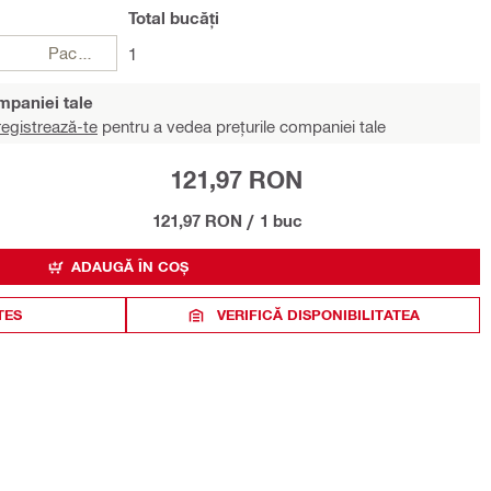
Total
bucăți
Pachete
1
ompaniei tale
egistrează-te
pentru a vedea prețurile companiei tale
121,97 RON
121,97 RON
/
1 buc
ADAUGĂ ÎN COȘ
TES
VERIFICĂ DISPONIBILITATEA