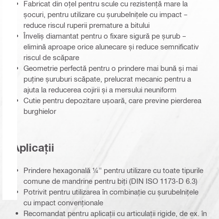
Fabricat din oțel pentru scule cu rezistență mare la
șocuri, pentru utilizare cu șurubelnițele cu impact –
reduce riscul ruperii premature a bitului
Înveliș diamantat pentru o fixare sigură pe șurub –
elimină aproape orice alunecare și reduce semnificativ
riscul de scăpare
Geometrie perfectă pentru o prindere mai bună și mai
puține șuruburi scăpate, prelucrat mecanic pentru a
ajuta la reducerea cojirii și a mersului neuniform
Cutie pentru depozitare ușoară, care previne pierderea
burghielor
Aplicații
Prindere hexagonală ¼" pentru utilizare cu toate tipurile
comune de mandrine pentru biți (DIN ISO 1173-D 6.3)
Potrivit pentru utilizarea în combinație cu șurubelnițele
cu impact convenționale
Recomandat pentru aplicații cu articulații rigide, de ex. în