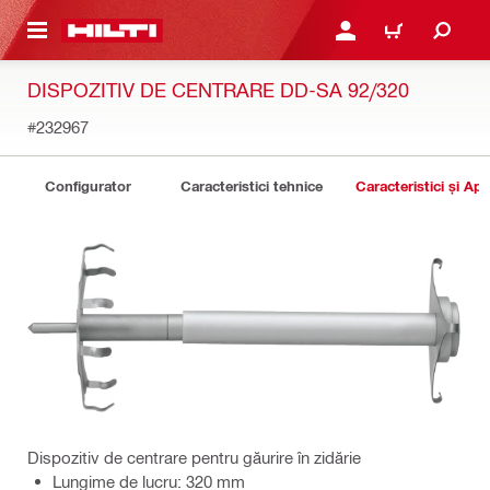
 MAIN CONTENT
CONECTARE SAU ÎNREGI
COȘ
DISPOZITIV DE CENTRARE DD-SA 92/320
#232967
Configurator
Caracteristici tehnice
Caracteristici și Apli
Dispozitiv de centrare pentru găurire în zidărie
Lungime de lucru: 320 mm