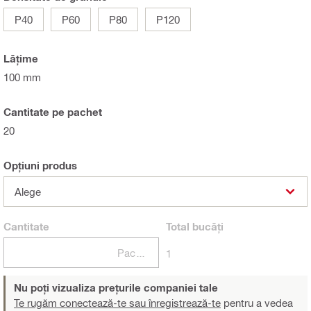
P40
P60
P80
P120
Lăţime
100 mm
Cantitate pe pachet
20
Opțiuni produs
Alege
Cantitate
Total
bucăți
Pachete
1
Nu poți vizualiza prețurile companiei tale
Te rugăm conectează-te sau înregistrează-te
pentru a vedea