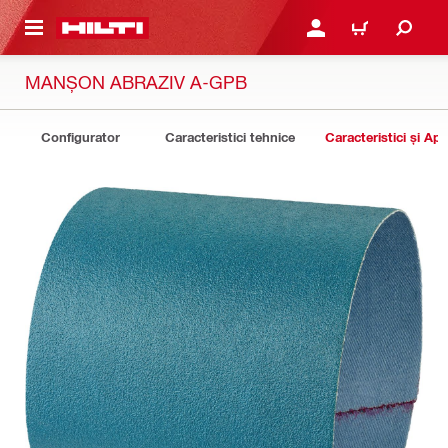
 MAIN CONTENT
CONECTARE SAU ÎNREGI
COȘ
MANȘON ABRAZIV A-GPB
Configurator
Caracteristici tehnice
Caracteristici și Apli