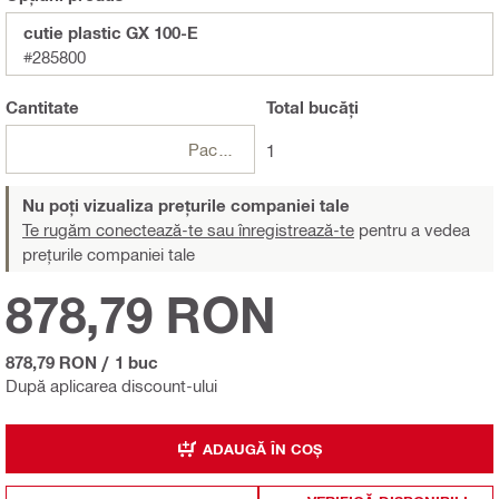
cutie plastic GX 100-E
#285800
Cantitate
Total
bucăți
Pachete
1
Nu poți vizualiza prețurile companiei tale
Te rugăm conectează-te sau înregistrează-te
pentru a vedea
prețurile companiei tale
878,79 RON
878,79 RON
/
1 buc
După aplicarea discount-ului
ADAUGĂ ÎN COȘ