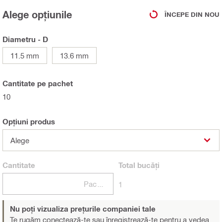
Alege opțiunile
ÎNCEPE DIN NOU
Diametru - D
11.5 mm
13.6 mm
Cantitate pe pachet
10
Opțiuni produs
Alege
Cantitate
Total
bucăți
Pachete
1
Nu poți vizualiza prețurile companiei tale
Te rugăm conectează-te sau înregistrează-te
pentru a vedea