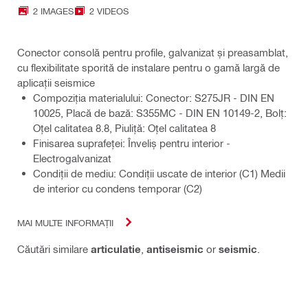
2 IMAGES
2 VIDEOS
Conector consolă pentru profile, galvanizat și preasamblat,
cu flexibilitate sporită de instalare pentru o gamă largă de
aplicații seismice
Compoziţia materialului: Conector: S275JR - DIN EN
10025, Placă de bază: S355MC - DIN EN 10149-2, Bolţ:
Oţel calitatea 8.8, Piuliţă: Oţel calitatea 8
Finisarea suprafeţei: Înveliș pentru interior -
Electrogalvanizat
Condiţii de mediu: Condiții uscate de interior (C1) Medii
de interior cu condens temporar (C2)
MAI MULTE INFORMAȚII
Căutări similare
articulatie
,
antiseismic
or
seismic
.