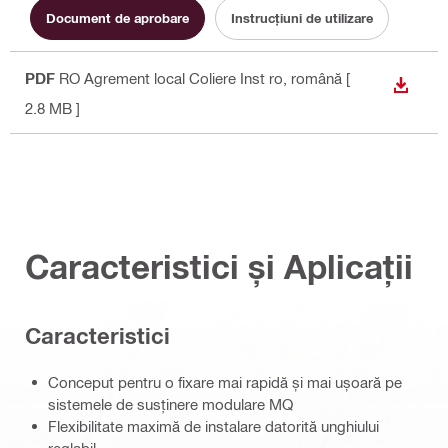
Document de aprobare
Instrucțiuni de utilizare
PDF
RO Agrement local Coliere Inst ro
, română
[
DOWN
2.8 MB ]
Caracteristici și Aplicații
Caracteristici
Conceput pentru o fixare mai rapidă și mai ușoară pe
sistemele de susținere modulare MQ
Flexibilitate maximă de instalare datorită unghiului