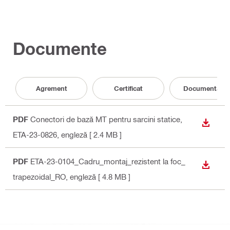
Documente
Agrement
Certificat
Documentaţie
PDF
Conectori de bază MT pentru sarcini statice,
DOWN
ETA-23-0826
, engleză
[ 2.4 MB ]
PDF
ETA-23-0104_Cadru_montaj_rezistent la foc_
DOWN
trapezoidal_RO
, engleză
[ 4.8 MB ]