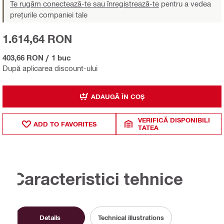
Te rugăm conectează-te sau înregistrează-te
pentru a vedea
prețurile companiei tale
1.614,64 RON
403,66 RON
/
1 buc
După aplicarea discount-ului
ADAUGĂ ÎN COȘ
VERIFICĂ DISPONIBILI
ADD TO FAVORITES
TATEA
Caracteristici tehnice
Details
Technical illustrations