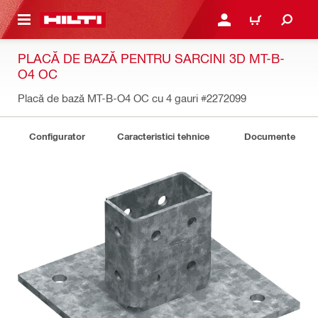
 MAIN CONTENT
CONECTARE SAU ÎNREGI
COȘ
PLACĂ DE BAZĂ PENTRU SARCINI 3D MT-B-
O4 OC
Placă de bază MT-B-O4 OC cu 4 gauri
#2272099
Configurator
Caracteristici tehnice
Documente