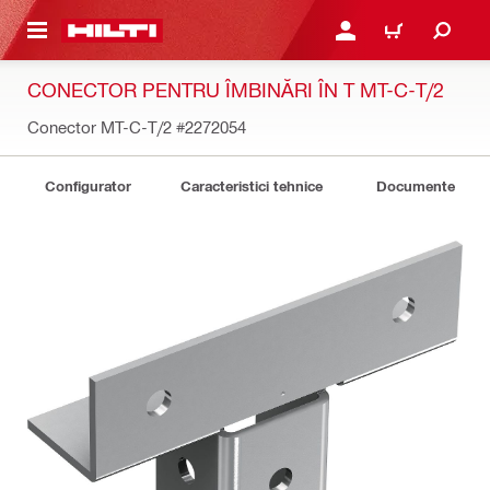
 MAIN CONTENT
CONECTARE SAU ÎNREGI
COȘ
CONECTOR PENTRU ÎMBINĂRI ÎN T MT-C-T/2
Conector MT-C-T/2
#2272054
Configurator
Caracteristici tehnice
Documente