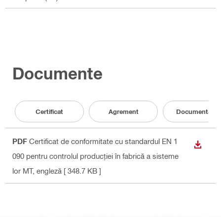
Documente
Certificat
Agrement
Documentaţie
PDF
Certificat de conformitate cu standardul EN 1
DOWN
090 pentru controlul producției în fabrică a sisteme
lor MT
, engleză
[ 348.7 KB ]