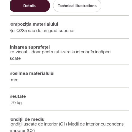
Details
Technical illustrations
Compoziţia materialului
Oțel Q235 sau de un grad superior
Finisarea suprafeţei
Pre-zincat - doar pentru utilizare la interior în încăperi
uscate
Grosimea materialului
4 mm
Greutate
0.79 kg
Condiţii de mediu
Condiții uscate de interior (C1) Medii de interior cu condens
temporar (C2)