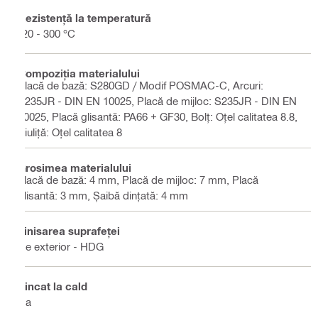
Rezistenţă la temperatură
-20 - 300 °C
Compoziţia materialului
Placă de bază: S280GD / Modif POSMAC-C, Arcuri:
S235JR - DIN EN 10025, Placă de mijloc: S235JR - DIN EN
10025, Placă glisantă: PA66 + GF30, Bolţ: Oţel calitatea 8.8,
Piuliţă: Oţel calitatea 8
Grosimea materialului
placă de bază: 4 mm, Placă de mijloc: 7 mm, Placă
glisantă: 3 mm, Șaibă dințată: 4 mm
Finisarea suprafeţei
De exterior - HDG
Zincat la cald
Da