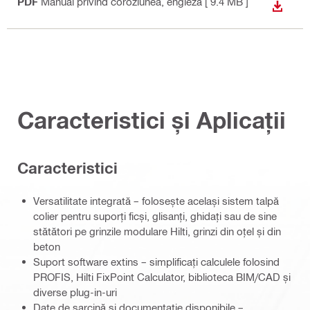
PDF
Manual privind coroziunea
, engleză
[ 9.4 MB ]
DOWN
Caracteristici și Aplicații
Caracteristici
Versatilitate integrată – folosește același sistem talpă
colier pentru suporți ficși, glisanți, ghidați sau de sine
stătători pe grinzile modulare Hilti, grinzi din oțel și din
beton
Suport software extins – simplificați calculele folosind
PROFIS, Hilti FixPoint Calculator, biblioteca BIM/CAD și
diverse plug-in-uri
Date de sarcină și documentație disponibile –