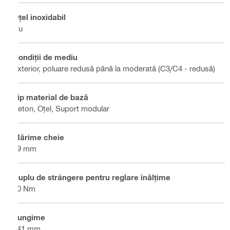
Oțel inoxidabil
Nu
Condiţii de mediu
Exterior, poluare redusă până la moderată (C3/C4 - redusă)
Tip material de bază
Beton, Oţel, Suport modular
Mărime cheie
19 mm
Cuplu de strângere pentru reglare înălţime
50 Nm
Lungime
141 mm