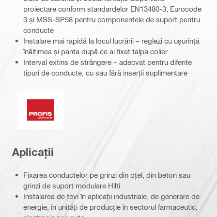
proiectare conform standardelor EN13480-3, Eurocode
3 și MSS-SP58 pentru componentele de suport pentru
conducte
Instalare mai rapidă la locul lucrării – reglezi cu ușurință
înălțimea și panta după ce ai fixat talpa colier
Interval extins de strângere – adecvat pentru diferite
tipuri de conducte, cu sau fără inserții suplimentare
Soft PROFIS
Aplicații
Fixarea conductelor pe grinzi din oțel, din beton sau
grinzi de suport modulare Hilti
Instalarea de țevi în aplicații industriale, de generare de
energie, în unități de producție în sectorul farmaceutic,