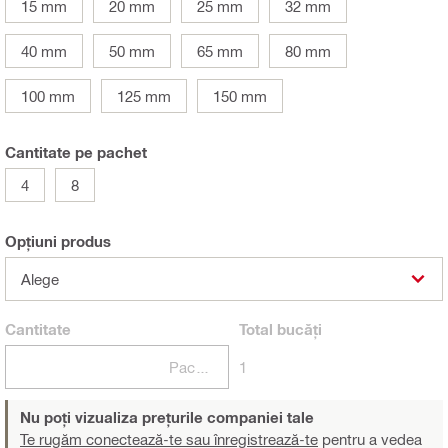
15 mm
20 mm
25 mm
32 mm
40 mm
50 mm
65 mm
80 mm
100 mm
125 mm
150 mm
Cantitate pe pachet
4
8
Opțiuni produs
Alege
Cantitate
Total
bucăți
Pachete
1
Nu poți vizualiza prețurile companiei tale
Te rugăm conectează-te sau înregistrează-te
pentru a vedea