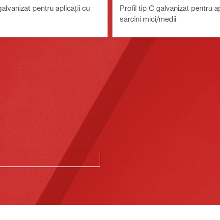
galvanizat pentru aplicații cu
Profil tip C galvanizat pentru ap
sarcini mici/medii