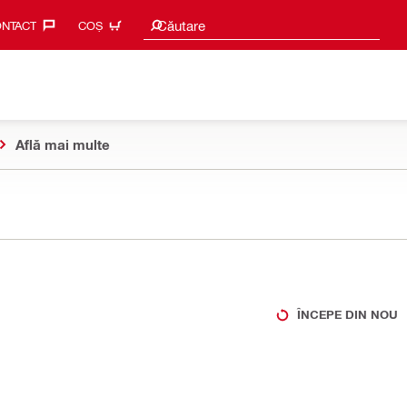
Caută sugestii
Căutare
NTACT‎
COȘ
Află mai multe
ÎNCEPE DIN NOU