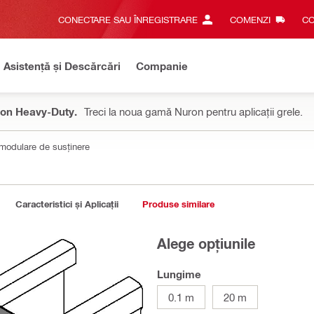
CONECTARE SAU ÎNREGISTRARE
COMENZI
CO
Asistență și Descărcări
Companie
on Heavy-Duty.
Treci la noua gamă Nuron pentru aplicații grele.
 modulare de susținere
Caracteristici și Aplicații
Produse similare
Alege opțiunile
Lungime
0.1 m
20 m