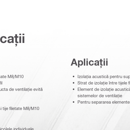
cații
Aplicații
iletate M8/M10
Izolația acustică pentru su
il
Strat de izolație între tijel
ucta de ventilație evită
Element de izolație acustică
sistemelor de ventilație
Pentru separarea elementelo
i tije filetate M8/M10
icolele individuale.