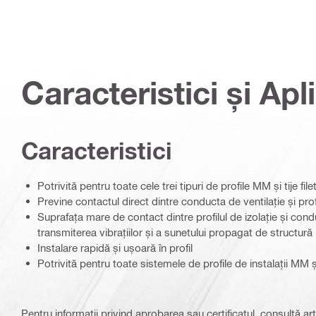
Caracteristici și Apli
Caracteristici
Potrivită pentru toate cele trei tipuri de profile MM și tije f
Previne contactul direct dintre conducta de ventilație și prof
Suprafața mare de contact dintre profilul de izolație și cond
transmiterea vibrațiilor și a sunetului propagat de structură
Instalare rapidă și ușoară în profil
Potrivită pentru toate sistemele de profile de instalații MM ș
Pentru informații privind aprobarea sau certificatul, consultă art