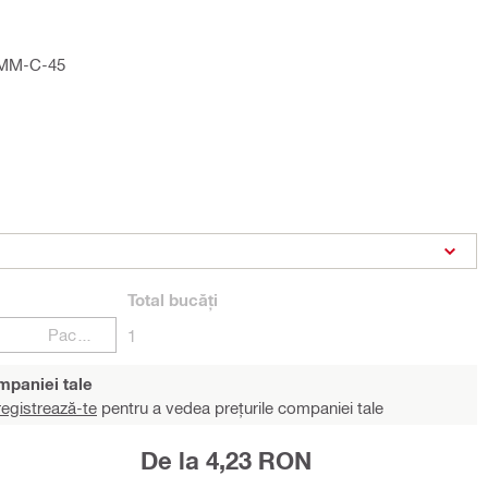
 MM-C-45
Total
bucăți
Pachete
1
ompaniei tale
egistrează-te
pentru a vedea prețurile companiei tale
De la 4,23 RON