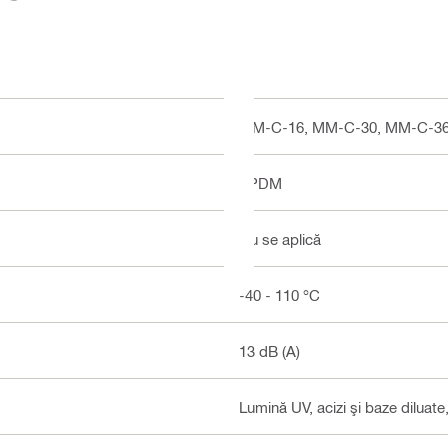
MM-C-16, MM-C-30, MM-C-36
EPDM
Nu se aplică
-40 - 110 °C
13 dB (A)
Lumină UV, acizi şi baze diluate,