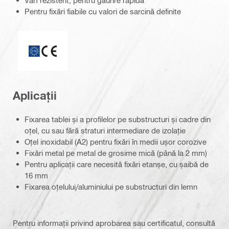
Vârf rezistent, pentru găurire rapidă
Pentru fixări fiabile cu valori de sarcină definite
Marcaj CE
Aplicații
Fixarea tablei și a profilelor pe substructuri și cadre din
oțel, cu sau fără straturi intermediare de izolație
Oțel inoxidabil (A2) pentru fixări în medii ușor corozive
Fixări metal pe metal de grosime mică (până la 2 mm)
Pentru aplicații care necesită fixări etanșe, cu șaibă de
16 mm
Fixarea oțelului/aluminiului pe substructuri din lemn
Pentru informații privind aprobarea sau certificatul, consultă