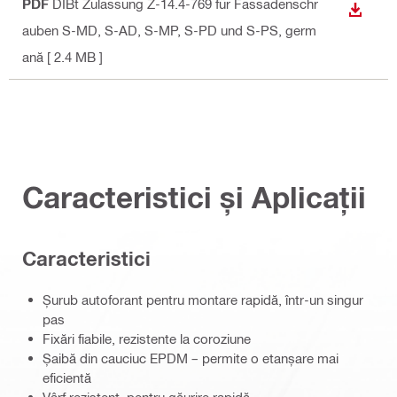
PDF
DIBt Zulassung Z-14.4-769 für Fassadenschr
DOWN
auben S-MD, S-AD, S-MP, S-PD und S-PS
, germ
ană
[ 2.4 MB ]
Caracteristici și Aplicații
Caracteristici
Șurub autoforant pentru montare rapidă, într-un singur
pas
Fixări fiabile, rezistente la coroziune
Șaibă din cauciuc EPDM – permite o etanșare mai
eficientă