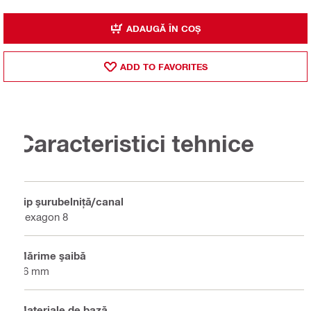
ADAUGĂ ÎN COȘ
ADD TO FAVORITES
Caracteristici tehnice
Tip şurubelniţă/canal
Hexagon 8
Mărime şaibă
16 mm
Materiale de bază