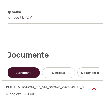
Tip şaibă
Compozit EPDM
Documente
Agrement
Certificat
Document de ref
PDF
ETA-18/0880_for_SM_screws_2024-04-11_e
DOWN
n
, engleză
[ 4.4 MB ]