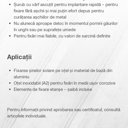
Șurub cu vârf ascuțit pentru implantare rapidă – pentru
fixare fără așchii și mai puțin efort depus pentru
curățarea așchiilor de metal
Nu alunecă aproape deloc în momentul pornirii găurilor
în unghi sau pe suprafețe umede
Pentru fixări mai fiabile, cu valori de sarcină definite
Aplicații
Fixarea șinelor solare pe oțel și material de bază din
aluminiu
Oțel inoxidabil (A2) pentru fixări în medii ușor corozive
Elemente de fixare etanșe – șaibă incluse
Pentru informații privind aprobarea sau certificatul, consultă
articolele individuale.