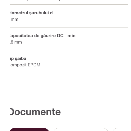
Diametrul şurubului d
6 mm
Capacitatea de găurire DC - min
0.8 mm
Tip şaibă
Compozit EPDM
Documente