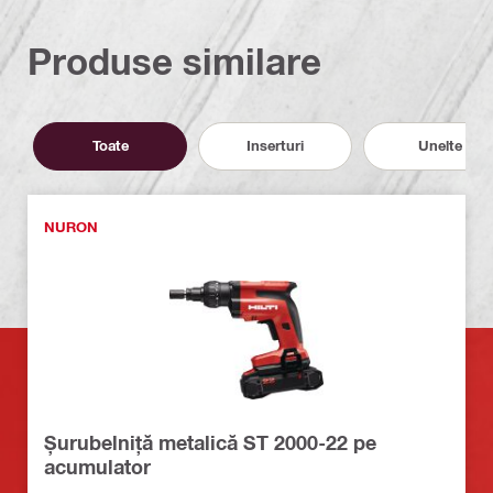
Produse similare
Toate
Inserturi
Unelte
NURON
Șurubelniță metalică ST 2000-22 pe
acumulator