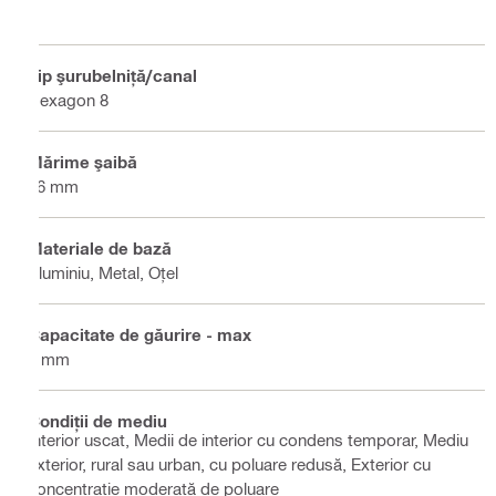
Tip şurubelniţă/canal
Hexagon 8
Mărime şaibă
16 mm
Materiale de bază
Aluminiu, Metal, Oţel
Capacitate de găurire - max
2 mm
Condiții de mediu
Interior uscat, Medii de interior cu condens temporar, Mediu
exterior, rural sau urban, cu poluare redusă, Exterior cu
concentrație moderată de poluare