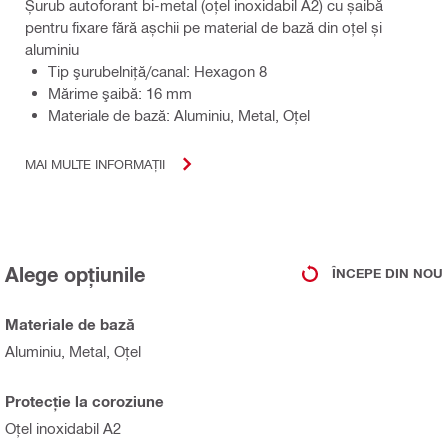
Șurub autoforant bi-metal (oțel inoxidabil A2) cu șaibă
pentru fixare fără așchii pe material de bază din oțel și
aluminiu
Tip şurubelniţă/canal: Hexagon 8
Mărime şaibă: 16 mm
Materiale de bază: Aluminiu, Metal, Oţel
MAI MULTE INFORMAȚII
Alege opțiunile
ÎNCEPE DIN NOU
Materiale de bază
Aluminiu, Metal, Oţel
Protecţie la coroziune
Oţel inoxidabil A2