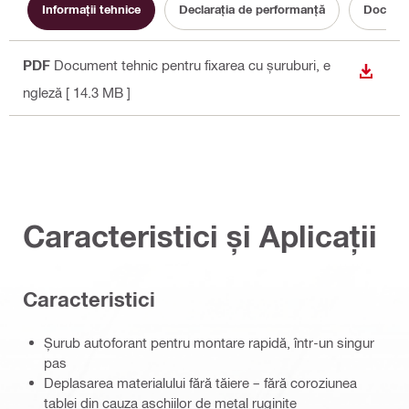
Informaţii tehnice
Declarația de performanță
Documen
PDF
Document tehnic pentru fixarea cu șuruburi
, e
DOWN
ngleză
[ 14.3 MB ]
Caracteristici și Aplicații
Caracteristici
Șurub autoforant pentru montare rapidă, într-un singur
pas
Deplasarea materialului fără tăiere – fără coroziunea
tablei din cauza așchiilor de metal ruginite