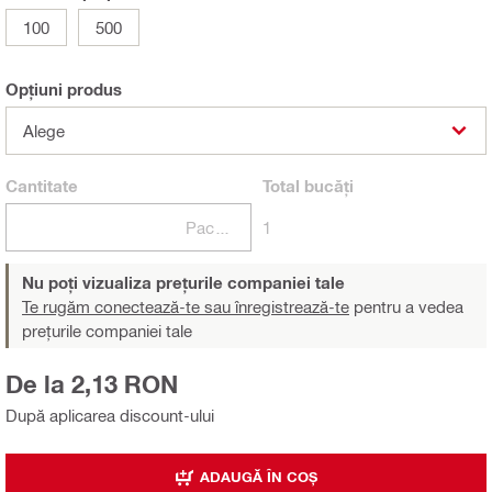
100
500
Opțiuni produs
Alege
Cantitate
Total
bucăți
Pachete
1
Nu poți vizualiza prețurile companiei tale
Te rugăm conectează-te sau înregistrează-te
pentru a vedea
prețurile companiei tale
De la 2,13 RON
După aplicarea discount-ului
ADAUGĂ ÎN COȘ