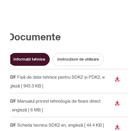
Documente
Informaţii tehnice
Instrucțiuni de utilizare
PDF
Fișă de date tehnice pentru SDK2 și PDK2
, e
DOWN
ngleză
[ 943.3 KB ]
PDF
Manualul privind tehnologia de fixare direct
DOWN
ă
, engleză
[ 6 MB ]
PDF
Scheda tecnica SDK2 en
, engleză
[ 44.4 KB ]
DOWN