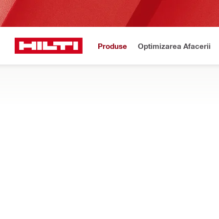
Produse
Optimizarea Afacerii
Power up cu Nur
Acasă
Produse
Praf și managementul apei
SISTEME DE COLECTARE A APEI CU AU
Colectoarele noastre de apă cu funcție integrată de aspirație co
le montezi pe stative sau mașini de carotat
Filtru
Sistem de