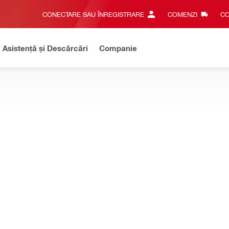
CONECTARE SAU ÎNREGISTRARE
COMENZI
CO
Asistență și Descărcări
Companie
on Heavy-Duty.
Treci la noua gamă Nuron pentru aplicații grele.
TO-ATAȘARE
ntribuie la eliminarea apei murdare generate în timpul carotării diam
 colectare a apei DD-WCS-67