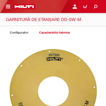
 MAIN CONTENT
CONECTARE SAU ÎNREGI
COȘ
GARNITURĂ DE ETANȘARE DD-SW-M
Configurator
Caracteristici tehnice