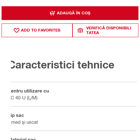
ADAUGĂ ÎN COȘ
VERIFICĂ DISPONIBILI
ADD TO FAVORITES
TATEA
Caracteristici tehnice
Pentru utilizare cu
VC 40-U (L/M)
Tip sac
Umed şi uscat
Material sac