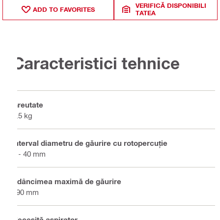
VERIFICĂ DISPONIBILI
ADD TO FAVORITES
TATEA
Caracteristici tehnice
Greutate
0.5 kg
Interval diametru de găurire cu rotopercuție
4 - 40 mm
Adâncimea maximă de găurire
290 mm
Necesită aspirator