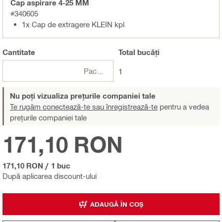
Cap aspirare 4-25 MM
#340605
1x Cap de extragere KLEIN kpl
Cantitate
Total
bucăți
Pachete
1
Nu poți vizualiza prețurile companiei tale
Te rugăm conectează-te sau înregistrează-te
pentru a vedea
prețurile companiei tale
171,10 RON
171,10 RON
/
1 buc
După aplicarea discount-ului
ADAUGĂ ÎN COȘ