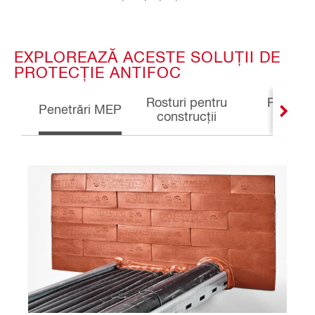
EXPLOREAZĂ ACESTE SOLUȚII DE
PROTECȚIE ANTIFOC
Rosturi pentru
Rosturi 
Penetrări MEP
construcții
fața