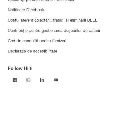
Notificare Facebook
Costul aferent colectarii, tratarii si eliminarii DEEE
Contribuție pentru gestionarea deșeurilor de baterii
Cod de conduită pentru furnizori
Declarație de accesibilitate
Follow Hilti
Produse
Scule electrice
Software
Praf și managementul apei
Consumabile
Instrumente de măsurare și scanare
Elemente de fixare