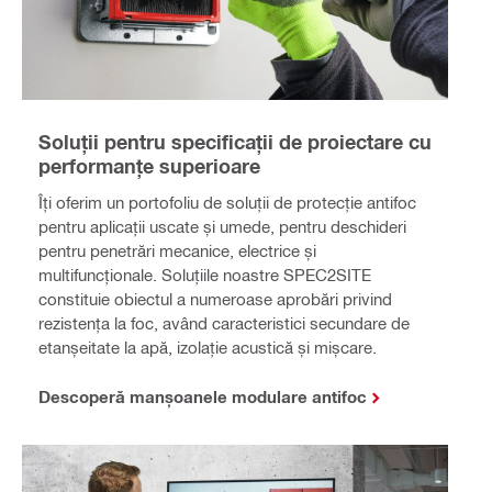
Soluții pentru specificații de proiectare cu
performanțe superioare
Îți oferim un portofoliu de soluții de protecție antifoc
pentru aplicații uscate și umede, pentru deschideri
pentru penetrări mecanice, electrice și
multifuncționale. Soluțiile noastre SPEC2SITE
constituie obiectul a numeroase aprobări privind
rezistența la foc, având caracteristici secundare de
etanșeitate la apă, izolație acustică și mișcare.
Descoperă manșoanele modulare antifoc