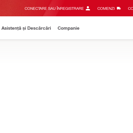
CONECTARE SAU ÎNREGISTRARE
COMENZI
CO
Asistență și Descărcări
Companie
on Heavy-Duty.
Treci la noua gamă Nuron pentru aplicații grele.
ente de măsurare și scanare
e pentru simplificarea direcționării laserului, chiar și în condiții de 