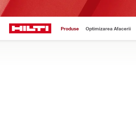
Produse
Optimizarea Afacerii
Power up cu Nur
Acasă
Produse
Instrumente de măsurare și scanare
Accesorii pentru instrum
CAPTATOARE LASER ȘI PLĂCI ȚINTĂ
Aici vei găsi captatoare laser, telecomenzi și plăci țintă conceput
Filtru
PMA 32
RESET ALL FILTERS
Captatoare laser