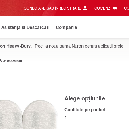
CONECTARE SAU ÎNREGISTRARE
COMENZI
CO
Asistență și Descărcări
Companie
on Heavy-Duty.
Treci la noua gamă Nuron pentru aplicații grele.
Alte accesorii
Alege opțiunile
Cantitate pe pachet
1