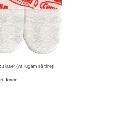
u laser (vă rugăm să țineți
ii laser
.