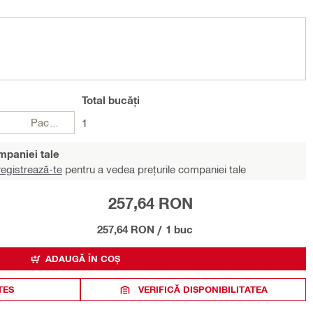
Total
bucăți
Pachete
1
ompaniei tale
egistrează-te
pentru a vedea prețurile companiei tale
257,64 RON
257,64 RON
/
1 buc
ADAUGĂ ÎN COȘ
TES
VERIFICĂ DISPONIBILITATEA