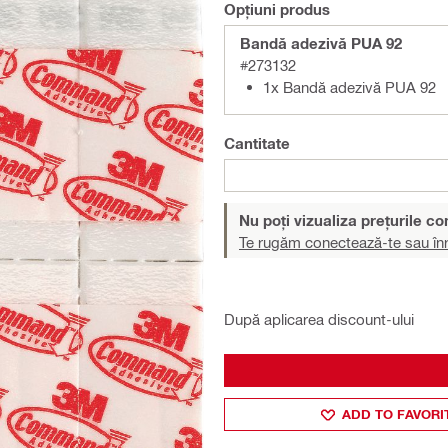
Opțiuni produs
Bandă adezivă PUA 92
#273132
1x Bandă adezivă PUA 92
Cantitate
Nu poți vizualiza prețurile c
Te rugăm conectează-te sau înr
După aplicarea discount-ului
ADD TO FAVORI