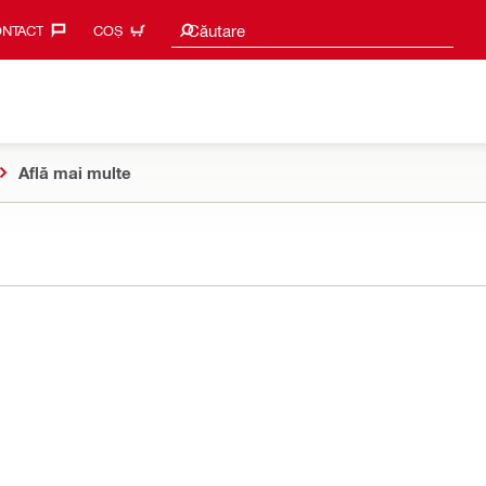
Caută sugestii
Căutare
NTACT‎
COȘ
Află mai multe