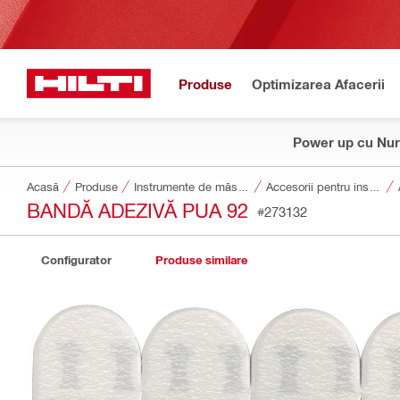
Produse
Optimizarea Afacerii
Power up cu Nur
Acasă
Produse
Instrumente de măsurare și scanare
Accesorii pentru instrumente de măsurare și scanare
BANDĂ ADEZIVĂ PUA 92
#273132
Configurator
Produse similare