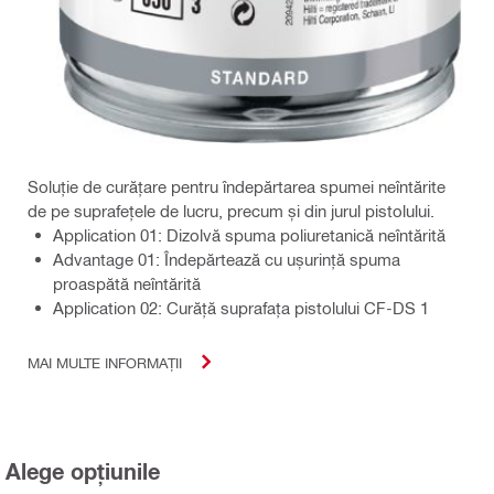
Soluție de curățare pentru îndepărtarea spumei neîntărite
de pe suprafețele de lucru, precum și din jurul pistolului.
Application 01: Dizolvă spuma poliuretanică neîntărită
Advantage 01: Îndepărtează cu ușurință spuma
proaspătă neîntărită
Application 02: Curăță suprafața pistolului CF-DS 1
MAI MULTE INFORMAȚII
Alege opțiunile