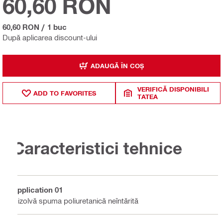
60,60 RON
60,60 RON
/
1 buc
După aplicarea discount-ului
ADAUGĂ ÎN COȘ
VERIFICĂ DISPONIBILI
ADD TO FAVORITES
TATEA
Caracteristici tehnice
Application 01
Dizolvă spuma poliuretanică neîntărită