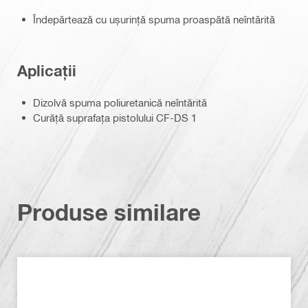
Îndepărtează cu ușurință spuma proaspătă neîntărită
Aplicații
Dizolvă spuma poliuretanică neîntărită
Curăță suprafața pistolului CF-DS 1
Produse similare